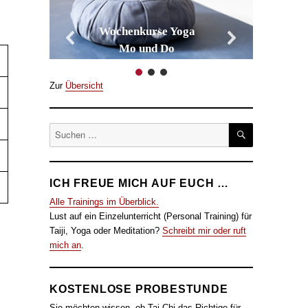
Wochenkurse Yoga
Mo und Do
Zur
Übersicht
SUCHEN
Suche
nach:
ICH FREUE MICH AUF EUCH …
Alle Trainings im Überblick.
Lust auf ein Einzelunterricht (Personal Training) für
Taiji, Yoga oder Meditation?
Schreibt mir oder ruft
mich an
.
KOSTENLOSE PROBESTUNDE
Sie möchten wissen, ob Tai Chi das Richtige für